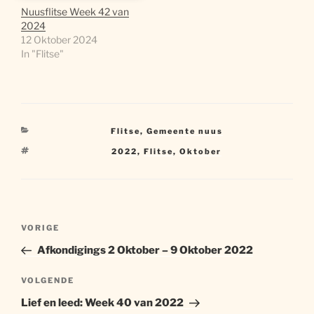
Nuusflitse Week 42 van
2024
12 Oktober 2024
In "Flitse"
Kategorieë
Flitse
,
Gemeente nuus
Sleutelwoorde
2022
,
Flitse
,
Oktober
Artikel
Vorige
VORIGE
navigasie
artikel
Afkondigings 2 Oktober – 9 Oktober 2022
Volgende
VOLGENDE
artikel
Lief en leed: Week 40 van 2022