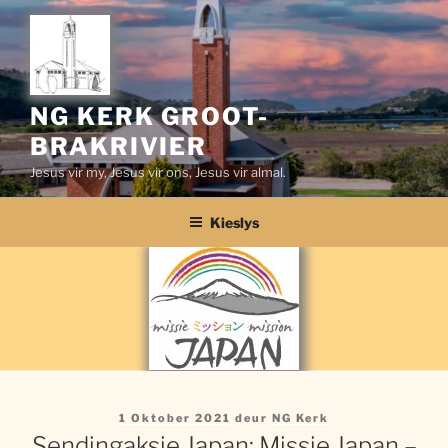
Slaan
oor
na
inhoud
NG KERK GROOT-
BRAKRIVIER
Jesus vir my, Jesus vir ons, Jesus vir almal.
Kieslys
Gepubliseer
1 Oktober 2021
deur
NG Kerk
op
Sendingaksie Japan: Missie Japan –