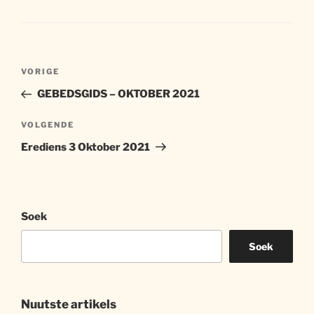
Artikel
Vorige
VORIGE
navigasie
artikel
GEBEDSGIDS – OKTOBER 2021
Volgende
VOLGENDE
artikel
Erediens 3 Oktober 2021
Soek
Soek
Nuutste artikels