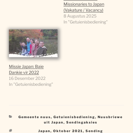
Missionaries to Japan
(Vakature / Vacancy)
8 Augustus 2025
In "Getuienisbediening"
Missie Japan: Baie
Dankie vir 2022
16 Desember 2022
In "Getuienisbediening"
Kategorieë
Gemeente nuus
,
Getuienisbediening
,
Nuusbriewe
uit Japan
,
Sendingaksies
Sleutelwoorde
Japan
,
Oktober 2021
,
Sending