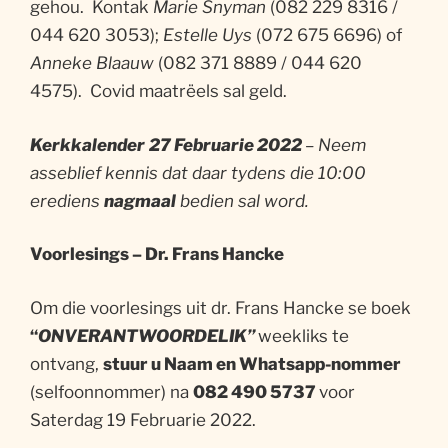
gehou. Kontak
Marie Snyman
(082 229 8316 /
044 620 3053);
Estelle Uys
(072 675 6696) of
Anneke Blaauw
(082 371 8889 / 044 620
4575). Covid maatrëels sal geld.
Kerkkalender
27 Februarie 2022
– Neem
asseblief kennis dat daar tydens die 10:00
erediens
nagmaal
bedien sal word.
Voorlesings – Dr. Frans Hancke
Om die voorlesings uit dr. Frans Hancke se boek
“
ONVERANTWOORDELIK”
weekliks te
ontvang,
stuur u Naam en Whatsapp-nommer
(selfoonnommer) na
082 490 5737
voor
Saterdag 19 Februarie 2022.