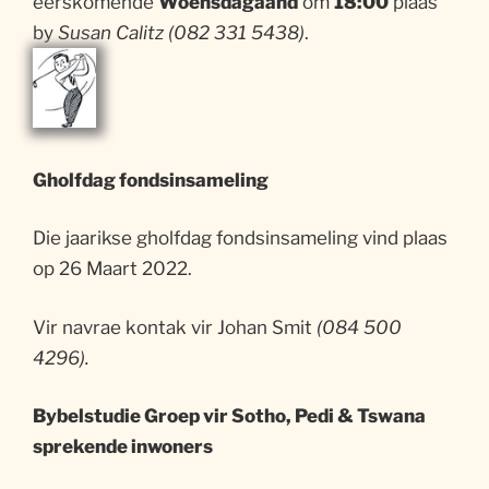
eerskomende
Woensdagaand
om
18:00
plaas
by
Susan Calitz (082 331 5438)
.
Gholfdag fondsinsameling
Die jaarikse gholfdag fondsinsameling vind plaas
op 26 Maart 2022.
Vir navrae kontak vir Johan Smit
(084 500
4296).
Bybelstudie Groep vir Sotho, Pedi & Tswana
sprekende inwoners