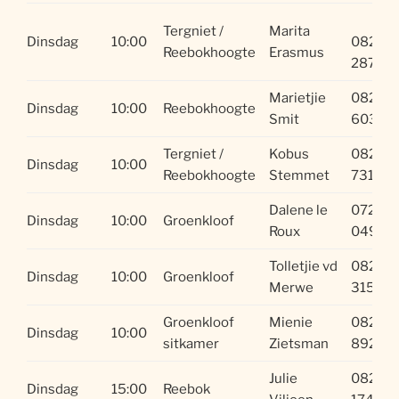
Tergniet /
Marita
Dinsdag
10:00
082 25
Reebokhoogte
Erasmus
2876
Marietjie
082 77
Dinsdag
10:00
Reebokhoogte
Smit
6034
Tergniet /
Kobus
082 57
Dinsdag
10:00
Reebokhoogte
Stemmet
7316
Dalene le
072 38
Dinsdag
10:00
Groenkloof
Roux
0498
Tolletjie vd
082 41
Dinsdag
10:00
Groenkloof
Merwe
3153
Groenkloof
Mienie
082 41
Dinsdag
10:00
sitkamer
Zietsman
8922
Julie
082 66
Dinsdag
15:00
Reebok