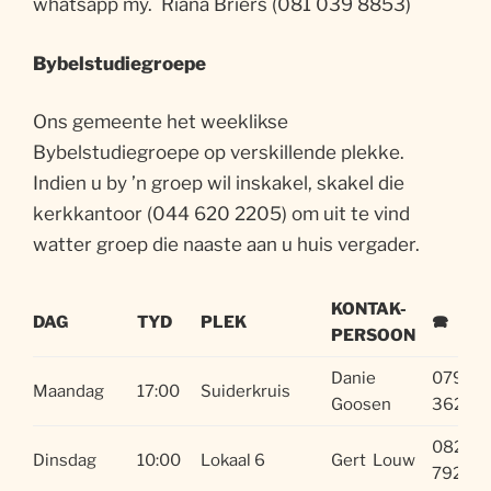
whatsapp my. Riana Briers (081 039 8853)
Bybelstudiegroepe
Ons gemeente het weeklikse
Bybelstudiegroepe op verskillende plekke.
Indien u by ’n groep wil inskakel, skakel die
kerkkantoor (044 620 2205) om uit te vind
watter groep die naaste aan u huis vergader.
KONTAK-
DAG
TYD
PLEK
🕿
PERSOON
Danie
079 52
Maandag
17:00
Suiderkruis
Goosen
3624
082 71
Dinsdag
10:00
Lokaal 6
Gert Louw
7929