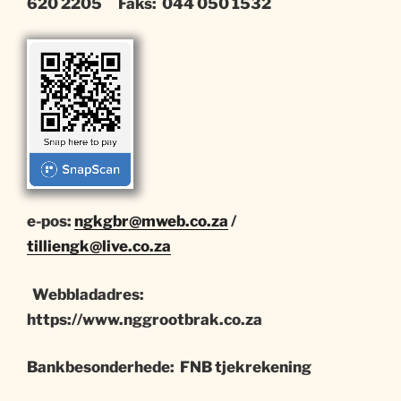
620 2205 Faks: 044 050 1532
e-pos
:
ngkgbr@mweb.co.za
/
tilliengk@live.co.za
W
ebbladadres
:
https://www.nggrootbrak.co.za
Bankbesonderhede: FNB tjekrekening