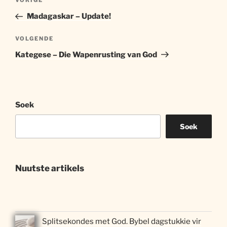
Vorige
VORIGE
navigasie
artikel
Madagaskar – Update!
Volgende
VOLGENDE
artikel
Kategese – Die Wapenrusting van God
Soek
Soek
Nuutste artikels
Splitsekondes met God. Bybel dagstukkie vir