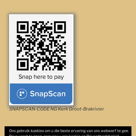
SNAPSCAN-CODE NG Kerk Groot-Brakrivier
Ons gebruik koekies om u die beste ervaring van ons webwerf te gee.