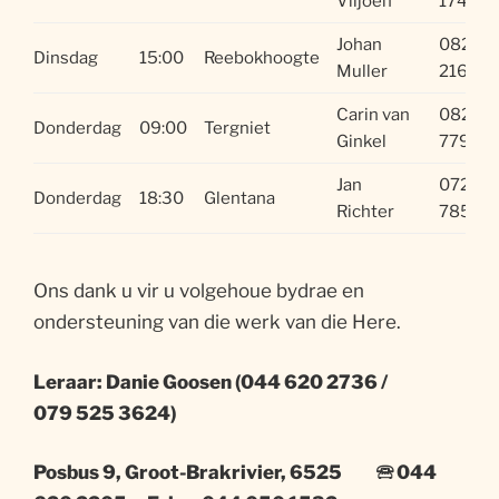
Viljoen
1749
Johan
082 82
Dinsdag
15:00
Reebokhoogte
Muller
2162
Carin van
082 89
Donderdag
09:00
Tergniet
Ginkel
7791
Jan
072 23
Donderdag
18:30
Glentana
Richter
7859
Ons dank u vir u volgehoue bydrae en
ondersteuning van die werk van die Here.
Leraar:
Danie Goosen (044 620 2736 /
079 525 3624)
Posbus 9, Groot-Brakrivier, 6525
🕾
044