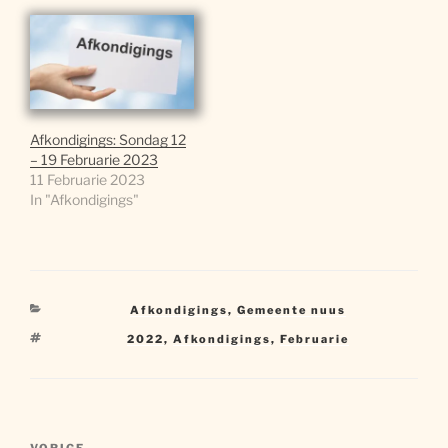
Afkondigings: Sondag 12
– 19 Februarie 2023
11 Februarie 2023
In "Afkondigings"
Kategorieë
Afkondigings
,
Gemeente nuus
Sleutelwoorde
2022
,
Afkondigings
,
Februarie
Artikel