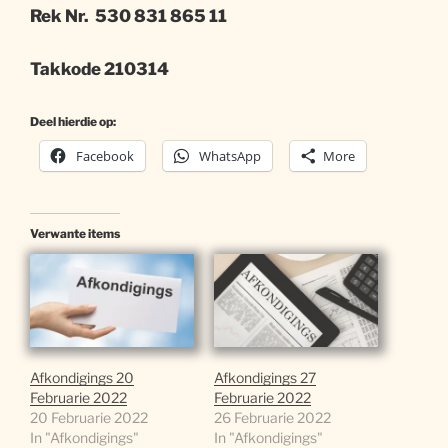
Rek Nr. 530 831 865 11
Takkode 210314
Deel hierdie op:
Facebook
WhatsApp
More
Verwante items
Afkondigings 20
Afkondigings 27
Februarie 2022
Februarie 2022
20 Februarie 2022
26 Februarie 2022
In "Afkondigings"
In "Afkondigings"