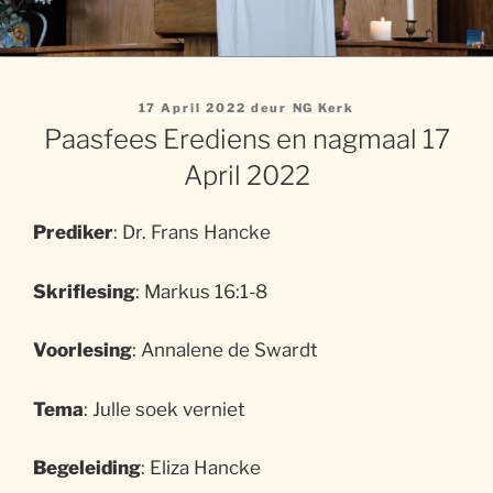
Gepubliseer
17 April 2022
deur
NG Kerk
op
Paasfees Erediens en nagmaal 17
April 2022
Prediker
: Dr. Frans Hancke
Skriflesing
: Markus 16:1-8
Voorlesing
: Annalene de Swardt
Tema
: Julle soek verniet
Begeleiding
: Eliza Hancke