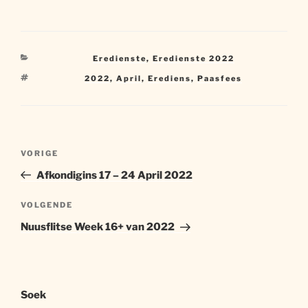
Kategorieë
Eredienste
,
Eredienste 2022
Sleutelwoorde
2022
,
April
,
Erediens
,
Paasfees
Artikel
Vorige
VORIGE
navigasie
artikel
Afkondigins 17 – 24 April 2022
Volgende
VOLGENDE
artikel
Nuusflitse Week 16+ van 2022
Soek