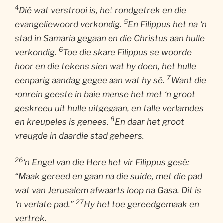
4
Dié wat verstrooi is, het rondgetrek en die
5
evangeliewoord verkondig.
En Filippus het na ‘n
stad in Samaria gegaan en die Christus aan hulle
6
verkondig.
Toe die skare Filippus se woorde
hoor en die tekens sien wat hy doen, het hulle
7
eenparig aandag gegee aan wat hy sê.
Want die
•onrein geeste in baie mense het met ‘n groot
geskreeu uit hulle uitgegaan, en talle verlamdes
8
en kreupeles is genees.
En daar het groot
vreugde in daardie stad geheers.
26
‘n Engel van die Here het vir Filippus gesê:
“Maak gereed en gaan na die suide, met die pad
wat van Jerusalem afwaarts loop na Gasa. Dit is
27
‘n verlate pad.”
Hy het toe gereedgemaak en
vertrek.