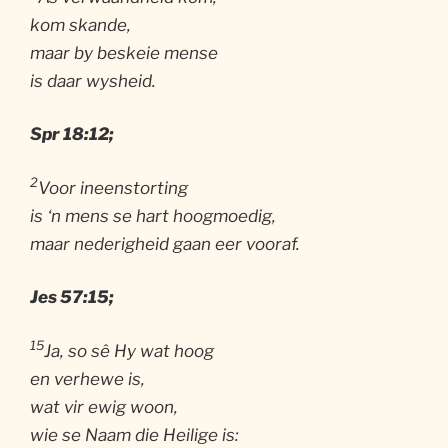
kom skande,
maar by beskeie mense
is daar wysheid.
Spr
18:12;
2
Voor ineenstorting
is ‘n mens se hart hoogmoedig,
maar nederigheid gaan eer vooraf.
Jes 57:15;
15
Ja, so sê Hy wat hoog
en verhewe is,
wat vir ewig woon,
wie se Naam die Heilige is: