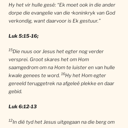
Hy het vir hulle gesê: “Ek moet ook in die ander
dorpe die evangelie van die •koninkryk van God
verkondig, want daarvoor is Ek gestuur.”
Luk
5:15-16;
15
Die nuus oor Jesus het egter nog verder
versprei. Groot skares het om Hom
saamgedrom om na Hom te luister en van hulle
16
kwale genees te word.
Hy het Hom egter
gereeld teruggetrek na afgeleë plekke en daar
gebid.
Luk
6:12-13
12
In dié tyd het Jesus uitgegaan na die berg om