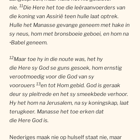
11
nie.
Die Here het toe die leëraanvoerders van
die koning van Assirië teen hulle laat optrek.
Hulle het Manasse gevange geneem met hake in
sy neus, hom met bronsboeie geboei, en hom na
•Babel geneem.
12
Maar toe hy in die noute was, het hy
die Here sy God se guns gesoek, hom ernstig
verootmoedig voor die God van sy
13
voorouers
en tot Hom gebid. God is geraak
deur sy pleitrede en het sy smeekbede verhoor.
Hy het hom na Jerusalem, na sy koningskap, laat
terugkeer. Manasse het toe erken dat
die Here God is.
Nederiges maak nie op hulself staat nie, maar