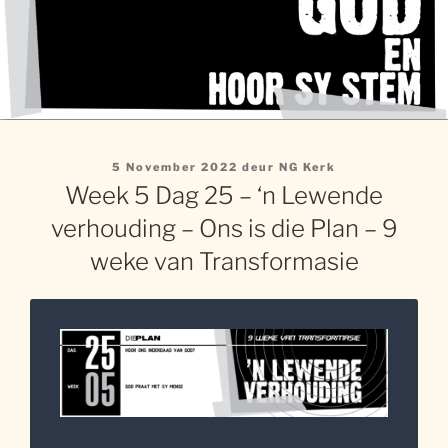
Gepubliseer
5 November 2022
deur
NG Kerk
op
Week 5 Dag 25 – ‘n Lewende
verhouding – Ons is die Plan – 9
weke van Transformasie