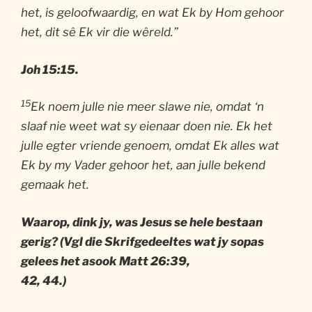
het, is geloofwaardig, en wat Ek by Hom gehoor
het, dit sê Ek vir die wêreld.”
Joh
15:15.
15
Ek noem julle nie meer slawe nie, omdat ‘n
slaaf nie weet wat sy eienaar doen nie. Ek het
julle egter vriende genoem, omdat Ek alles wat
Ek by my Vader gehoor het, aan julle bekend
gemaak het.
Waarop, dink jy, was Jesus se hele bestaan
gerig? (Vgl die Skrifgedeeltes wat jy sopas
gelees het asook Matt 26:39,
42, 44.)