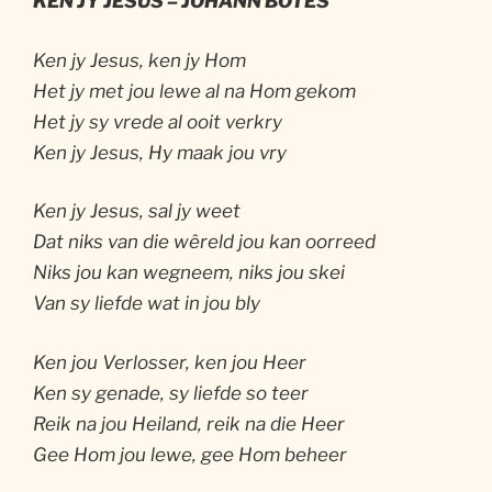
KEN JY JESUS – JOHANN BOTES
Ken jy Jesus, ken jy Hom
Het jy met jou lewe al na Hom gekom
Het jy sy vrede al ooit verkry
Ken jy Jesus, Hy maak jou vry
Ken jy Jesus, sal jy weet
Dat niks van die wêreld jou kan oorreed
Niks jou kan wegneem, niks jou skei
Van sy liefde wat in jou bly
Ken jou Verlosser, ken jou Heer
Ken sy genade, sy liefde so teer
Reik na jou Heiland, reik na die Heer
Gee Hom jou lewe, gee Hom beheer