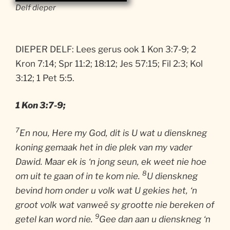
Delf dieper
DIEPER DELF: Lees gerus ook 1 Kon 3:7-9; 2
Kron 7:14; Spr 11:2; 18:12; Jes 57:15; Fil 2:3; Kol
3:12; 1 Pet 5:5.
1 Kon 3:7-9;
7
En nou, Here my God, dit is U wat u dienskneg
koning gemaak het in die plek van my vader
Dawid. Maar ek is ‘n jong seun, ek weet nie hoe
8
om uit te gaan of in te kom nie.
U dienskneg
bevind hom onder u volk wat U gekies het, ‘n
groot volk wat vanweë sy grootte nie bereken of
9
getel kan word nie.
Gee dan aan u dienskneg ‘n