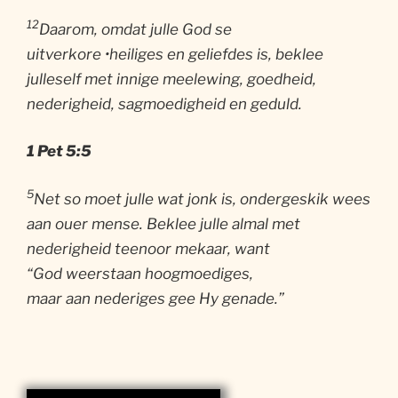
12
Daarom, omdat julle God se
uitverkore •heiliges en geliefdes is, beklee
julleself met innige meelewing, goedheid,
nederigheid, sagmoedigheid en geduld.
1 Pet 5:5
5
Net so moet julle wat jonk is, ondergeskik wees
aan ouer mense. Beklee julle almal met
nederigheid teenoor mekaar, want
“God weerstaan hoogmoediges,
maar aan nederiges gee Hy genade.”