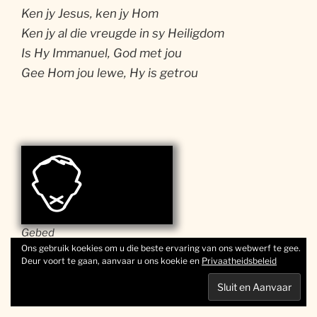
Ken jy Jesus, ken jy Hom
Ken jy al die vreugde in sy Heiligdom
Is Hy Immanuel, God met jou
Gee Hom jou lewe, Hy is getrou
Gebed
Ons gebruik koekies om u die beste ervaring van ons webwerf te gee.
Deur voort te gaan, aanvaar u ons koekie en
Privaatheidsbeleid
Praat met die Here oor wat jy vandag beleef het.