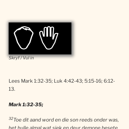
Skryf / Vul in
Lees Mark 1:32-35; Luk 4:42-43; 5:15-16; 6:12-
13.
Mark 1:32-35;
32
Toe dit aand word en die son reeds onder was,
het hulle almal wat siek en deur demone besete