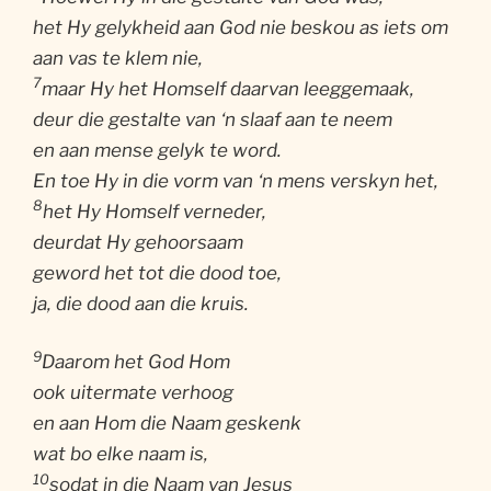
het Hy gelykheid aan God nie beskou as iets om
aan vas te klem nie,
7
maar Hy het Homself daarvan leeggemaak,
deur die gestalte van ‘n slaaf aan te neem
en aan mense gelyk te word.
En toe Hy in die vorm van ‘n mens verskyn het,
8
het Hy Homself verneder,
deurdat Hy gehoorsaam
geword het tot die dood toe,
ja, die dood aan die kruis.
9
Daarom het God Hom
ook uitermate verhoog
en aan Hom die Naam geskenk
wat bo elke naam is,
10
sodat in die Naam van Jesus