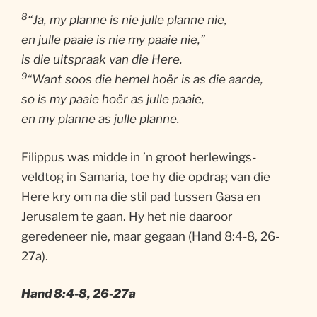
8
“Ja, my planne is nie julle planne nie,
en julle paaie is nie my paaie nie,”
is die uitspraak van die Here.
9
“Want soos die hemel hoër is as die aarde,
so is my paaie hoër as julle paaie,
en my planne as julle planne.
Filippus was midde in ’n groot herlewings-
veldtog in Samaria, toe hy die opdrag van die
Here kry om na die stil pad tussen Gasa en
Jerusalem te gaan. Hy het nie daaroor
geredeneer nie, maar gegaan (Hand 8:4-8, 26-
27a).
Hand 8:4-8, 26-27a