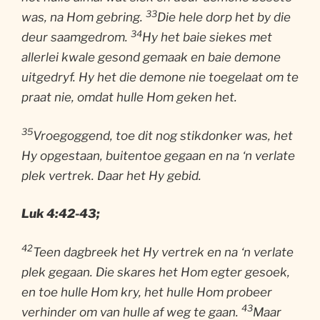
33
was, na Hom gebring.
Die hele dorp het by die
34
deur saamgedrom.
Hy het baie siekes met
allerlei kwale gesond gemaak en baie demone
uitgedryf. Hy het die demone nie toegelaat om te
praat nie, omdat hulle Hom geken het.
35
Vroegoggend, toe dit nog stikdonker was, het
Hy opgestaan, buitentoe gegaan en na ‘n verlate
plek vertrek. Daar het Hy gebid.
Luk 4:42-43;
42
Teen dagbreek het Hy vertrek en na ‘n verlate
plek gegaan. Die skares het Hom egter gesoek,
en toe hulle Hom kry, het hulle Hom probeer
43
verhinder om van hulle af weg te gaan.
Maar