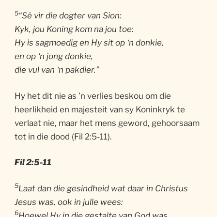
5
“Sê vir die dogter van Sion:
Kyk, jou Koning kom na jou toe:
Hy is sagmoedig en Hy sit op ‘n donkie,
en op ‘n jong donkie,
die vul van ‘n pakdier.”
Hy het dit nie as ’n verlies beskou om die
heerlikheid en majesteit van sy Koninkryk te
verlaat nie, maar het mens geword, gehoorsaam
tot in die dood (Fil 2:5-11).
Fil 2:5-11
5
Laat dan die gesindheid wat daar in Christus
Jesus was, ook in julle wees:
6
Hoewel Hy in die gestalte van God was,