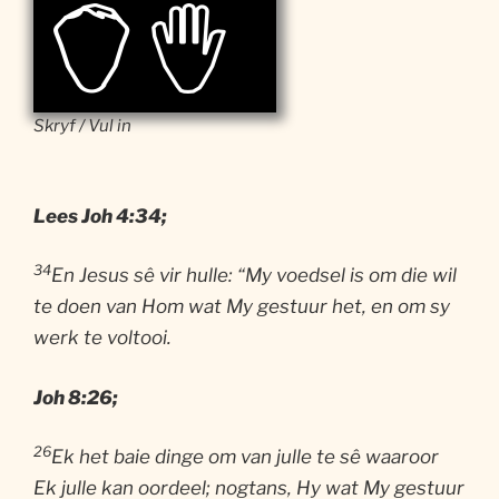
Skryf / Vul in
Lees Joh 4:34;
34
En Jesus sê vir hulle: “My voedsel is om die wil
te doen van Hom wat My gestuur het, en om sy
werk te voltooi.
Joh
8:26;
26
Ek het baie dinge om van julle te sê waaroor
Ek julle kan oordeel; nogtans, Hy wat My gestuur