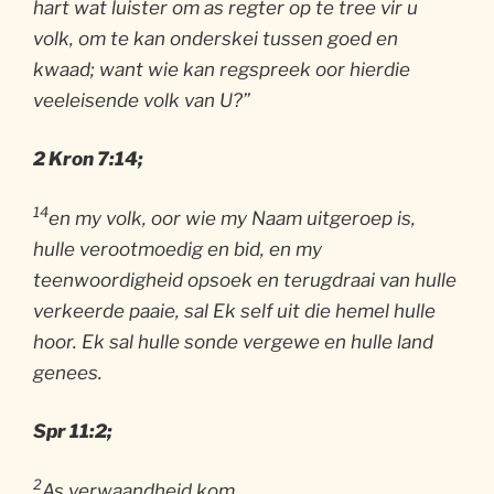
hart wat luister om as regter op te tree vir u
volk, om te kan onderskei tussen goed en
kwaad; want wie kan regspreek oor hierdie
veeleisende volk van U?”
2 Kron 7:14;
14
en my volk, oor wie my Naam uitgeroep is,
hulle verootmoedig en bid, en my
teenwoordigheid opsoek en terugdraai van hulle
verkeerde paaie, sal Ek self uit die hemel hulle
hoor. Ek sal hulle sonde vergewe en hulle land
genees.
Spr 11:2;
2
As verwaandheid kom,